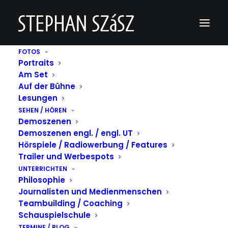
FOTOS
Portraits
„3/4“ Filmvorführung Hamburg
Am Set
Auf der Bühne
Home
Film
"3/4" Filmvorführung Fux Lichtspiele Hamburg
„3/4“ Filmvorführung Hamburg
Lesungen
SEHEN / HÖREN
Demoszenen
Demoszenen engl. / engl. UT
Hörspiele / Radiowerbung / Features
Trailer und Werbespots
UNTERRICHTEN
Philosophie
Journalisten und Medienmenschen
Teambuilding / Coaching
Schauspielschule
TERMINE / BLOG