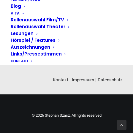
Blog
VITA
Rollenauswahl Film/TV
Rollenauswahl Theater
Lesungen
Hörspiel / Features
Auszeichnungen
Links/Pressestimmen
KONTAKT
Kontakt
|
Impressum
|
Datenschutz
© 2026 Stephan Szász. All rights reserved