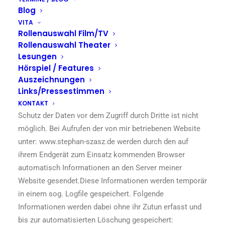
Blog
(beispielsweise Name, Anschrift oder E-Mail-Adressen)
VITA
erhoben werden, erfolgt dies, soweit möglich, stets auf
Rollenauswahl Film/TV
freiwilliger Basis. Diese Daten werden ohne Ihre
Rollenauswahl Theater
ausdrückliche Zustimmung nicht an Dritte
Lesungen
weitergegeben.
Hörspiel / Features
Wir weisen darauf hin, dass die Datenübertragung im
Auszeichnungen
Internet (z.B. bei der Kommunikation per E-Mail)
Links/Pressestimmen
Sicherheitslücken aufweisen kann. Ein lückenloser
KONTAKT
Schutz der Daten vor dem Zugriff durch Dritte ist nicht
möglich. Bei Aufrufen der von mir betriebenen Website
unter: www.stephan-szasz.de werden durch den auf
ihrem Endgerät zum Einsatz kommenden Browser
automatisch Informationen an den Server meiner
Website gesendet.Diese Informationen werden temporär
in einem sog. Logfile gespeichert. Folgende
Informationen werden dabei ohne ihr Zutun erfasst und
bis zur automatisierten Löschung gespeichert: