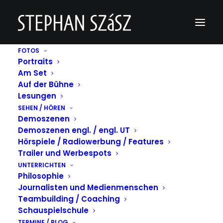
FOTOS
Portraits
Datenschutzerklärung
Am Set
Auf der Bühne
Lesungen
SEHEN / HÖREN
Datenschutz
Demoszenen
Demoszenen engl. / engl. UT
Die Betreiber dieser Seiten nehmen den Schutz Ihrer
Hörspiele / Radiowerbung / Features
persönlichen Daten sehr ernst. Wir behandeln Ihre
Trailer und Werbespots
personenbezogenen Daten vertraulich und entsprechend
UNTERRICHTEN
der gesetzlichen Datenschutzvorschriften sowie dieser
Philosophie
Datenschutzerklärung.
Journalisten und Medienmenschen
Die Nutzung unserer Website ist in der Regel ohne
Teambuilding / Coaching
Angabe personenbezogener Daten möglich. Soweit auf
Schauspielschule
unseren Seiten personenbezogene Daten
TERMINE / BLOG