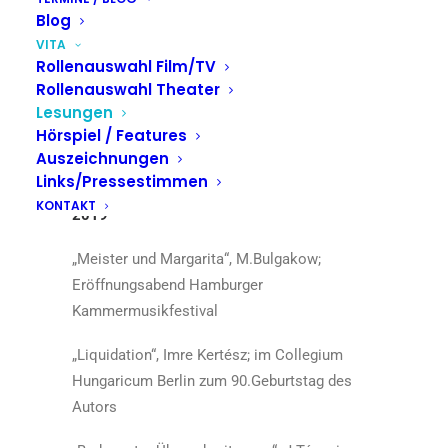
Literaturfestivals Berlin
Blog
VITA
„Münchhausen“, Bürger; Literatur- und
Rollenauswahl Film/TV
Musikfestival „Wege durch das Land“
Rollenauswahl Theater
Lesungen
„Dr. Jekyll und Mr.Hyde“, R.L.Stevenson;
Hörspiel / Features
zusammen mit dem Musiker J.Ambros;
Auszeichnungen
Burgfestspiele Jagsthausen
Links/Pressestimmen
KONTAKT
2019
„Meister und Margarita“, M.Bulgakow;
Eröffnungsabend Hamburger
Kammermusikfestival
„Liquidation“, Imre Kertész; im Collegium
Hungaricum Berlin zum 90.Geburtstag des
Autors