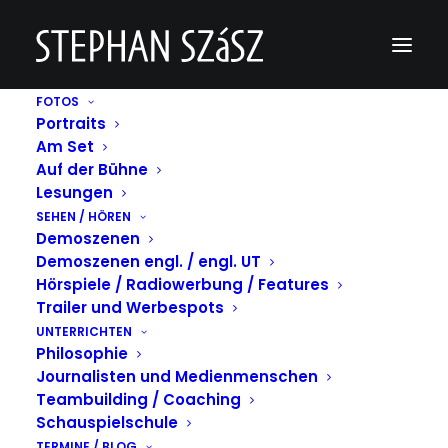
FOTOS
Portraits
Am Set
Auf der Bühne
Lesungen
Lesungen
SEHEN / HÖREN
Demoszenen
Demoszenen engl. / engl. UT
Hörspiele / Radiowerbung / Features
Trailer und Werbespots
Lesungen (Auswahl)
UNTERRICHTEN
Philosophie
2020
Journalisten und Medienmenschen
Teambuilding / Coaching
„Péter Esterházy Lesung“, im Collegium
Schauspielschule
Hungaricum Berlin im Rahmen des
TERMINE / BLOG