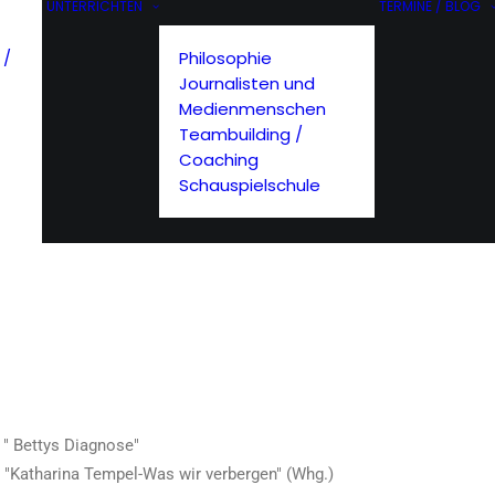
UNTERRICHTEN
TERMINE / BLOG
 /
Philosophie
Journalisten und
Medienmenschen
Teambuilding /
Coaching
Schauspielschule
 " Bettys Diagnose"
e "Katharina Tempel-Was wir verbergen" (Whg.)