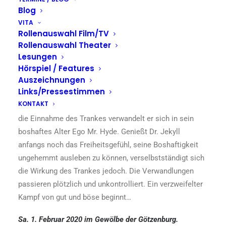
Blog
MR. HYDE
VITA
Rollenauswahl Film/TV
von Robert L. Stevenson / mit Stephan Szász und Jo
Rollenauswahl Theater
Lesungen
Ambros / Lesung mit Musik
Hörspiel / Features
Auszeichnungen
Der gutherzige Arzt Dr. Jekyll stellt in seinem
Links/Pressestimmen
Laboratorium einen Trank her, mit dem er das Böse vom
KONTAKT
Guten in der menschlichen Seele trennen kann. Durch
die Einnahme des Trankes verwandelt er sich in sein
boshaftes Alter Ego Mr. Hyde. Genießt Dr. Jekyll
anfangs noch das Freiheitsgefühl, seine Boshaftigkeit
ungehemmt ausleben zu können, verselbstständigt sich
die Wirkung des Trankes jedoch. Die Verwandlungen
passieren plötzlich und unkontrolliert. Ein verzweifelter
Kampf von gut und böse beginnt…
Sa. 1. Februar 2020 im Gewölbe der Götzenburg.