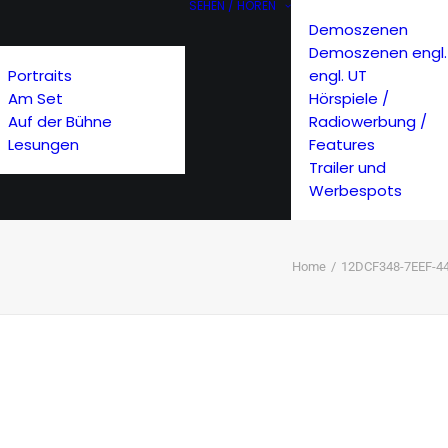
SEHEN / HÖREN
Demoszenen
Demoszenen engl.
Portraits
engl. UT
Am Set
Hörspiele /
Auf der Bühne
Radiowerbung /
Lesungen
Features
Trailer und
Werbespots
Home
12DCF348-7EEF-4