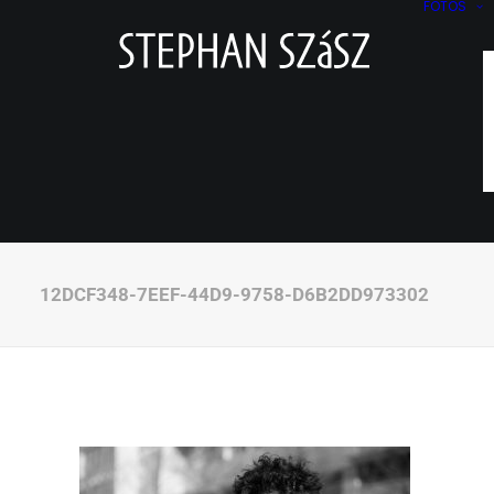
FOTOS
12DCF348-7EEF-44D9-9758-D6B2DD973302