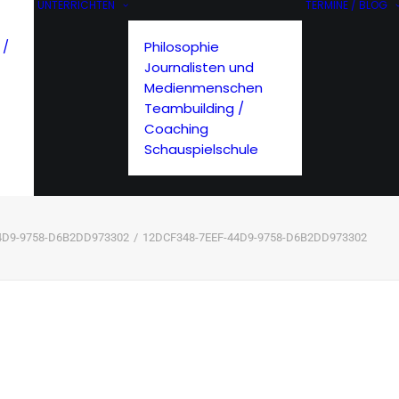
UNTERRICHTEN
TERMINE / BLOG
 /
Philosophie
Journalisten und
Medienmenschen
Teambuilding /
Coaching
Schauspielschule
4D9-9758-D6B2DD973302
12DCF348-7EEF-44D9-9758-D6B2DD973302