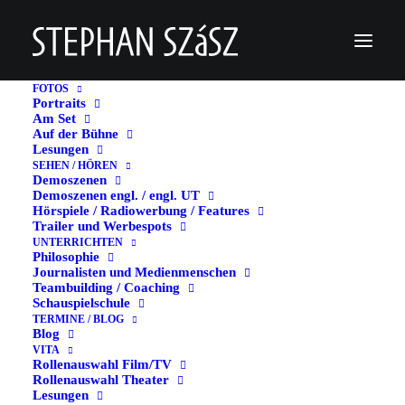
FOTOS
Portraits
Am Set
57BE758C-C5F9-4048-9EB7-446B61082651
Auf der Bühne
Lesungen
Home
57BE758C-C5F9-4048-9EB7-446B61082651
SEHEN / HÖREN
57BE758C-C5F9-4048-9EB7-446B61082651
Demoszenen
Demoszenen engl. / engl. UT
Hörspiele / Radiowerbung / Features
Trailer und Werbespots
UNTERRICHTEN
Philosophie
Journalisten und Medienmenschen
Teambuilding / Coaching
Schauspielschule
TERMINE / BLOG
Blog
VITA
Rollenauswahl Film/TV
Rollenauswahl Theater
Lesungen