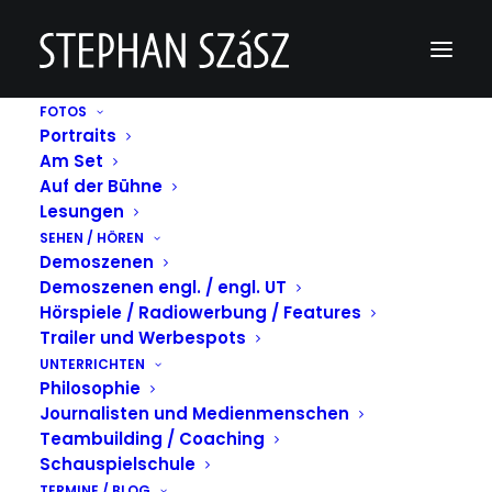
FOTOS
Portraits
_KA_7015sw
Am Set
Auf der Bühne
Home
_KA_7015sw
_KA_7015sw
Lesungen
SEHEN / HÖREN
Demoszenen
Demoszenen engl. / engl. UT
Hörspiele / Radiowerbung / Features
Trailer und Werbespots
UNTERRICHTEN
Philosophie
Journalisten und Medienmenschen
Teambuilding / Coaching
Schauspielschule
TERMINE / BLOG