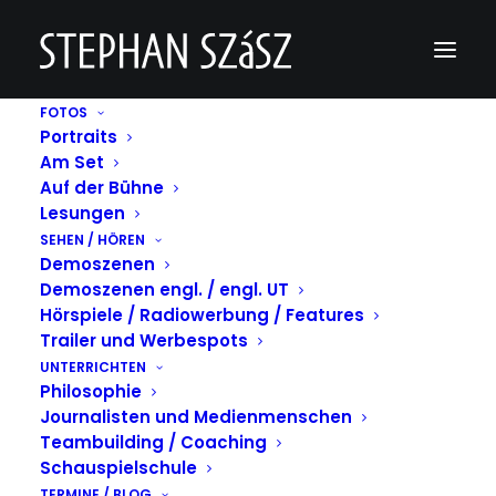
FOTOS
Portraits
A2D332A8-A3F0-44A9-A336-94026C62C6C9
Am Set
Auf der Bühne
Home
A2D332A8-A3F0-44A9-A336-94026C62C6C9
A2D332A8-A3F0-44A9-A336-94026C62C6C9
Lesungen
SEHEN / HÖREN
Demoszenen
Demoszenen engl. / engl. UT
Hörspiele / Radiowerbung / Features
Trailer und Werbespots
UNTERRICHTEN
Philosophie
Journalisten und Medienmenschen
Teambuilding / Coaching
Schauspielschule
TERMINE / BLOG