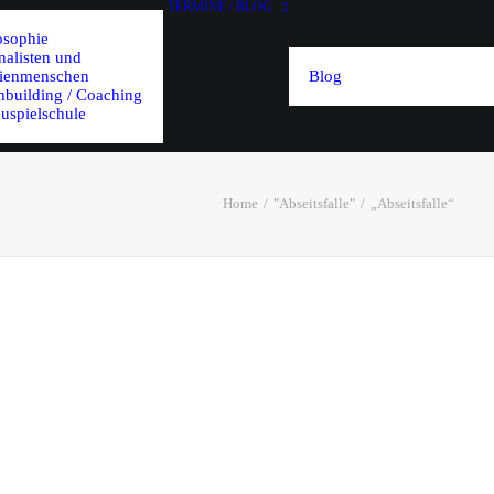
TERMINE / BLOG
osophie
nalisten und
ienmenschen
Blog
building / Coaching
uspielschule
Home
"Abseitsfalle"
„Abseitsfalle“