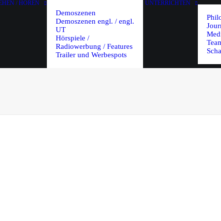
EHEN / HÖREN
UNTERRICHTEN
Demoszenen
Phil
Demoszenen engl. / engl.
Jour
UT
Med
Hörspiele /
Team
Radiowerbung / Features
Scha
Trailer und Werbespots