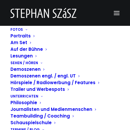
FOTOS
Portraits
Térey Lesung beim Literaturfestival Berlin 2019
Am Set
Auf der Bühne
Home
Térey Lesung beim Literaturfestival Berlin 2019
Térey Lesung beim Literaturfestival Berlin 2019
Lesungen
SEHEN / HÖREN
Demoszenen
Demoszenen engl. / engl. UT
Hörspiele / Radiowerbung / Features
Trailer und Werbespots
UNTERRICHTEN
Philosophie
Journalisten und Medienmenschen
Teambuilding / Coaching
Schauspielschule
TERMINE / BLOG