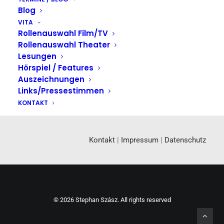
Blog
VITA
Rollenauswahl Film/TV
Rollenauswahl Theater
Lesungen
Hörspiel / Features
Auszeichnungen
Links/Pressestimmen
KONTAKT
Kontakt
|
Impressum
|
Datenschutz
© 2026 Stephan Szász. All rights reserved