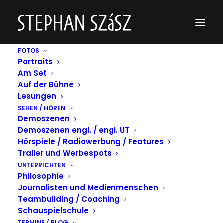
FOTOS
Portraits
B2B912C6-443E-4903-A05E-BB227A03AC59
Am Set
Auf der Bühne
Home
B2B912C6-443E-4903-A05E-BB227A03AC59
B2B912C6-443E-4903-A05E-BB227A03AC59
Lesungen
SEHEN / HÖREN
Demoszenen
Demoszenen engl. / engl. UT
Hörspiele / Radiowerbung / Features
Trailer und Werbespots
UNTERRICHTEN
Philosophie
Journalisten und Medienmenschen
Teambuilding / Coaching
Schauspielschule
TERMINE / BLOG