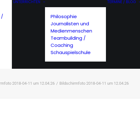
UNTERRICHTEN
TERMINE / BLOG
 /
Philosophie
Journalisten und
Medienmenschen
Teambuilding /
Coaching
Schauspielschule
irmfoto 2018-04-11 um 12.04.26
Bildschirmfoto 2018-04-11 um 12.04.26