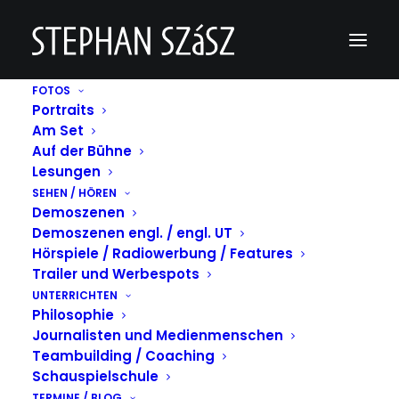
FOTOS
Portraits
Bildschirmfoto 2020-05-07 um 09.13.19
Am Set
Auf der Bühne
Home
Bildschirmfoto 2020-05-07 um 09.13.19
Bildschirmfoto 2020-05-07 um 09.13.19
Lesungen
SEHEN / HÖREN
Demoszenen
Demoszenen engl. / engl. UT
Hörspiele / Radiowerbung / Features
Trailer und Werbespots
UNTERRICHTEN
Philosophie
Journalisten und Medienmenschen
Teambuilding / Coaching
Schauspielschule
TERMINE / BLOG