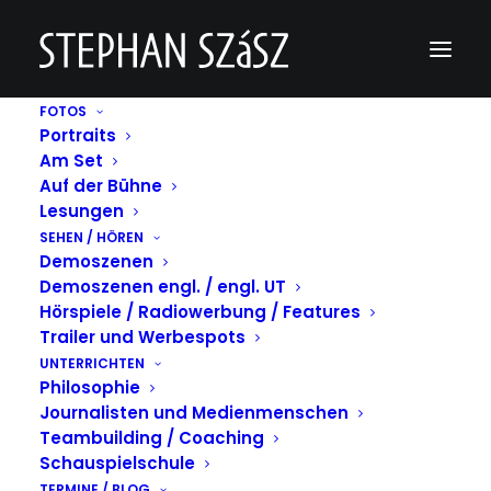
FOTOS
Portraits
Als Götz in „Götz von Berlichingen“,
Am Set
Burgfestspiele Jagsthausen 2022
Auf der Bühne
Home
Lesungen
Als Götz in "Götz von Berlichingen", Burgfestspiele Jagsthausen
SEHEN / HÖREN
2022
Demoszenen
Als Götz in „Götz von Berlichingen“, Burgfestspiele Jagsthausen
Demoszenen engl. / engl. UT
2022
Hörspiele / Radiowerbung / Features
Trailer und Werbespots
UNTERRICHTEN
Philosophie
Journalisten und Medienmenschen
Teambuilding / Coaching
Schauspielschule
TERMINE / BLOG