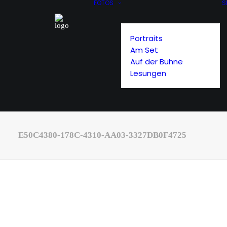
FOTOS
S
Portraits
Am Set
Auf der Bühne
Lesungen
E50C4380-178C-4310-AA03-3327DB0F4725