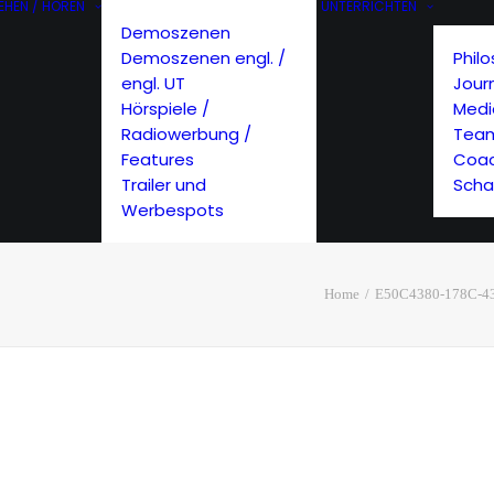
EHEN / HÖREN
UNTERRICHTEN
Demoszenen
Demoszenen engl. /
Phil
engl. UT
Jour
Hörspiele /
Med
Radiowerbung /
Team
Features
Coac
Trailer und
Scha
Werbespots
Home
E50C4380-178C-4