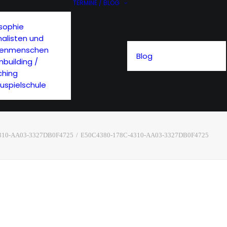
TERMINE / BLOG
osophie
nalisten und
ienmenschen
Blog
building /
hing
uspielschule
310-AA03-3327DB0F4725
E50C4380-178C-4310-AA03-3327DB0F4725