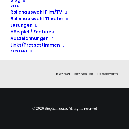
Blog
VITA
Rollenauswahl Film/TV
Rollenauswahl Theater
Lesungen
Hörspiel / Features
Auszeichnungen
Links/Pressestimmen
KONTAKT
Kontakt
|
Impressum
|
Datenschutz
© 2026 Stephan Szász. All rights reserved