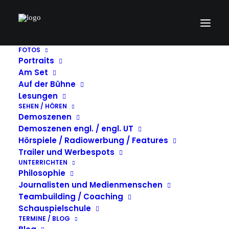
FOTOS
Portraits
image-2
Am Set
Auf der Bühne
Home
image-2
image-2
Lesungen
SEHEN / HÖREN
Demoszenen
Demoszenen engl. / engl. UT
Hörspiele / Radiowerbung / Features
Trailer und Werbespots
UNTERRICHTEN
Philosophie
Journalisten und Medienmenschen
Teambuilding / Coaching
Schauspielschule
TERMINE / BLOG