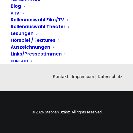
Blog
VITA
Rollenauswahl Film/TV
Rollenauswahl Theater
Lesungen
Hörspiel / Features
Auszeichnungen
Links/Pressestimmen
KONTAKT
Kontakt
|
Impressum
|
Datenschutz
© 2026 Stephan Szász. All rights reserved