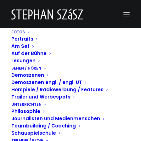
FOTOS
Portraits
katie 2 – SD 480p
Am Set
Auf der Bühne
Home
katie 2 - SD 480p
katie 2 – SD 480p
Lesungen
SEHEN / HÖREN
Demoszenen
Demoszenen engl. / engl. UT
Hörspiele / Radiowerbung / Features
https://www.stephan-szasz.de/wp-
Trailer und Werbespots
content/uploads/2020/03/katie-2-SD-
UNTERRICHTEN
480p.mov
Philosophie
Journalisten und Medienmenschen
Teambuilding / Coaching
Schauspielschule
TERMINE / BLOG