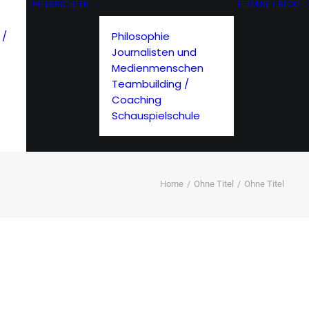
UNTERRICHTEN
TERMINE / BLOG
 /
Philosophie
Journalisten und
Medienmenschen
Teambuilding /
Coaching
Schauspielschule
Home
Ohne Titel
Ohne Titel