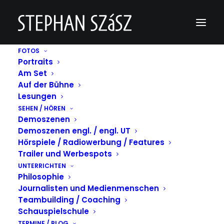
FOTOS
Portraits
Plakat_Und Gott sprach_Wir müssen reden
Am Set
Kopie
Auf der Bühne
Home
Plakat_Und Gott sprach_Wir müssen reden Kopie
Lesungen
Plakat_Und Gott sprach_Wir müssen reden Kopie
SEHEN / HÖREN
Demoszenen
Demoszenen engl. / engl. UT
Hörspiele / Radiowerbung / Features
Trailer und Werbespots
UNTERRICHTEN
Philosophie
Journalisten und Medienmenschen
Teambuilding / Coaching
Schauspielschule
TERMINE / BLOG