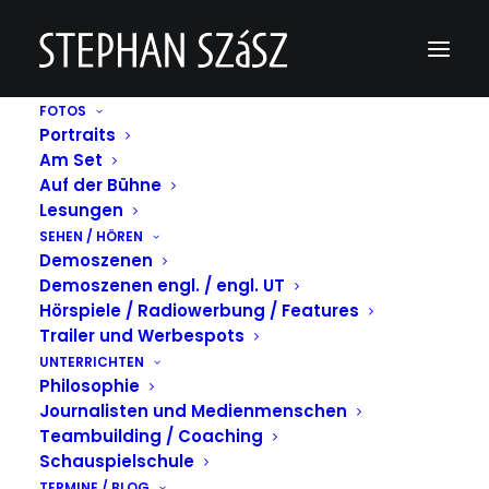
FOTOS
Portraits
Schauspieltraining DW Volos 2019
Am Set
Auf der Bühne
Home
Schauspieltraining DW Volos 2019
Schauspieltraining DW Volos 2019
Lesungen
SEHEN / HÖREN
Demoszenen
Demoszenen engl. / engl. UT
Hörspiele / Radiowerbung / Features
Trailer und Werbespots
UNTERRICHTEN
Philosophie
Journalisten und Medienmenschen
Teambuilding / Coaching
Schauspielschule
TERMINE / BLOG