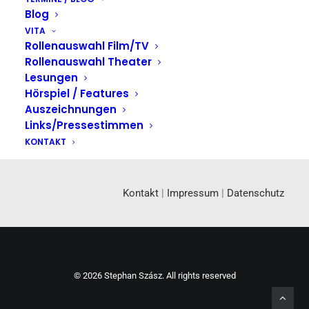
Blog
VITA
Rollenauswahl Film/TV
Rollenauswahl Theater
Lesungen
Hörspiel / Features
Auszeichnungen
Links/Pressestimmen
KONTAKT
Kontakt
|
Impressum
|
Datenschutz
© 2026 Stephan Szász. All rights reserved