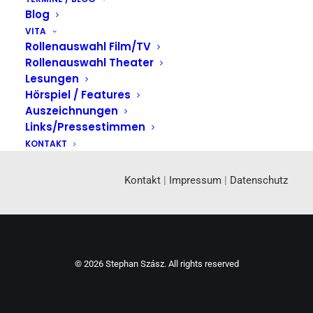
Blog
VITA
Rollenauswahl Film/TV
Rollenauswahl Theater
Lesungen
Hörspiel / Features
Auszeichnungen
Links/Pressestimmen
KONTAKT
Kontakt
|
Impressum
|
Datenschutz
© 2026 Stephan Szász. All rights reserved