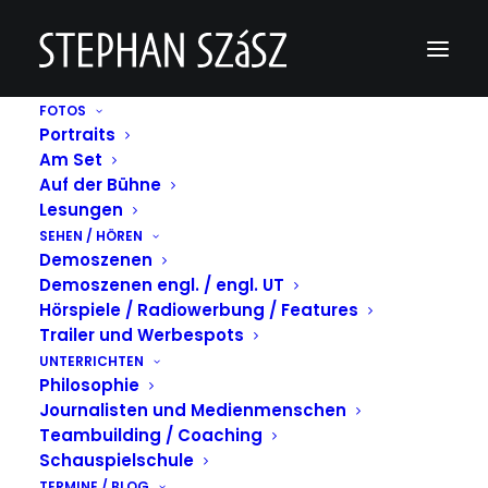
FOTOS
Portraits
Tatort Dortmund Szene HDklein – SD 480p
Am Set
Auf der Bühne
Home
Tatort Dortmund Szene HDklein - SD 480p
Tatort Dortmund Szene HDklein – SD 480p
Lesungen
SEHEN / HÖREN
Demoszenen
Demoszenen engl. / engl. UT
Hörspiele / Radiowerbung / Features
Trailer und Werbespots
https://www.stephan-szasz.de/wp-
UNTERRICHTEN
content/uploads/2022/05/Tatort-Dortmund-
Philosophie
Szene-HDklein-SD-480p.mov
Journalisten und Medienmenschen
Teambuilding / Coaching
Schauspielschule
TERMINE / BLOG