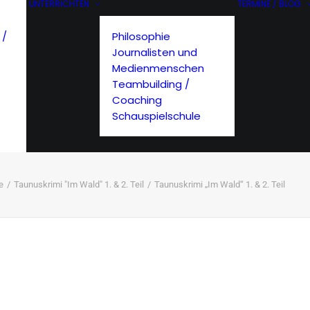
UNTERRICHTEN
TERMINE / BLOG
 /
Philosophie
Journalisten und
Medienmenschen
Teambuilding /
Coaching
Schauspielschule
e
Taunuskrimi "Im Wald" 1. & 2. Teil
Taunuskrimi „Im Wald“ 1. & 2. Teil