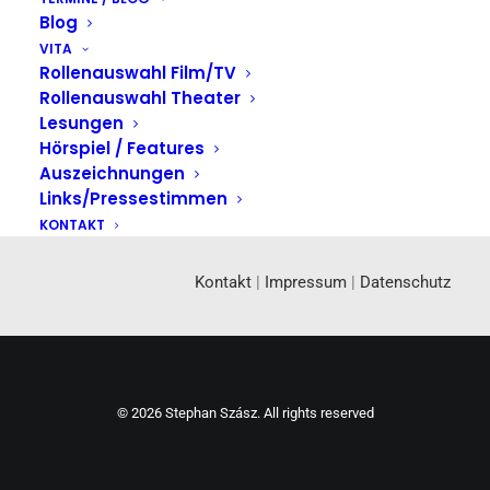
Blog
VITA
Rollenauswahl Film/TV
Rollenauswahl Theater
Lesungen
Hörspiel / Features
Auszeichnungen
Links/Pressestimmen
KONTAKT
Kontakt
|
Impressum
|
Datenschutz
© 2026 Stephan Szász. All rights reserved