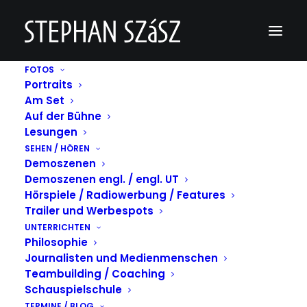
FOTOS
Portraits
Taunuskrimi „Im Wald“ 1. & 2. Teil
Am Set
Auf der Bühne
Home
Taunuskrimi "Im Wald" 1. & 2. Teil
Taunuskrimi „Im Wald“ 1. & 2. Teil
Lesungen
SEHEN / HÖREN
Demoszenen
Demoszenen engl. / engl. UT
Hörspiele / Radiowerbung / Features
Trailer und Werbespots
UNTERRICHTEN
Taunuskrimi "Im Wald" 1. & 2. Teil
Philosophie
Journalisten und Medienmenschen
Teambuilding / Coaching
Schauspielschule
TERMINE / BLOG