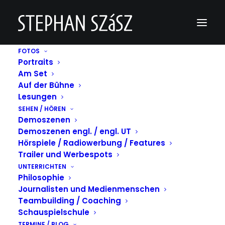
FOTOS
Portraits
Leichtmatrosen
Am Set
Auf der Bühne
Home
Leichtmatrosen
Leichtmatrosen
Lesungen
SEHEN / HÖREN
Demoszenen
Demoszenen engl. / engl. UT
Hörspiele / Radiowerbung / Features
Leichtmatrosen
Trailer und Werbespots
UNTERRICHTEN
Philosophie
MÄRZ 21, 2018
|
BY
STEPHAN SZÁSZ
Journalisten und Medienmenschen
Teambuilding / Coaching
Schauspielschule
TERMINE / BLOG