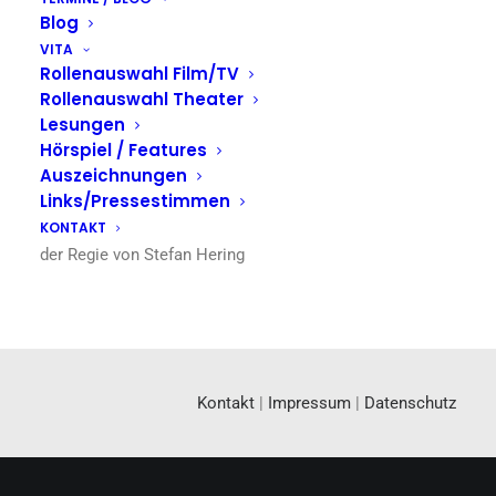
Blog
VITA
Rollenauswahl Film/TV
Rollenauswahl Theater
Lesungen
Hörspiel / Features
Auszeichnungen
Links/Pressestimmen
Setfoto als Henner mit Golo Euler und Gabriel März in
KONTAKT
der Regie von Stefan Hering
Kontakt
|
Impressum
|
Datenschutz