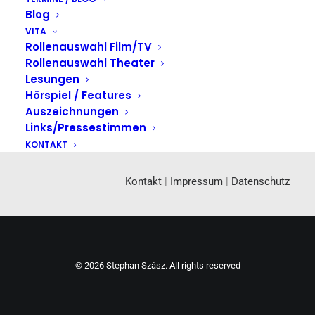
Blog
VITA
Rollenauswahl Film/TV
Rollenauswahl Theater
Lesungen
Hörspiel / Features
Auszeichnungen
Links/Pressestimmen
KONTAKT
Kontakt
|
Impressum
|
Datenschutz
© 2026 Stephan Szász. All rights reserved