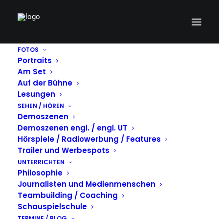
FOTOS
Portraits
20180428_002705
Am Set
Auf der Bühne
Home
20180428_002705
20180428_002705
Lesungen
SEHEN / HÖREN
Demoszenen
Demoszenen engl. / engl. UT
Hörspiele / Radiowerbung / Features
20180428_002705
Trailer und Werbespots
UNTERRICHTEN
Philosophie
APRIL 30, 2018
|
BY
STEPHAN SZÁSZ
Journalisten und Medienmenschen
Teambuilding / Coaching
Schauspielschule
Test 2
TERMINE / BLOG